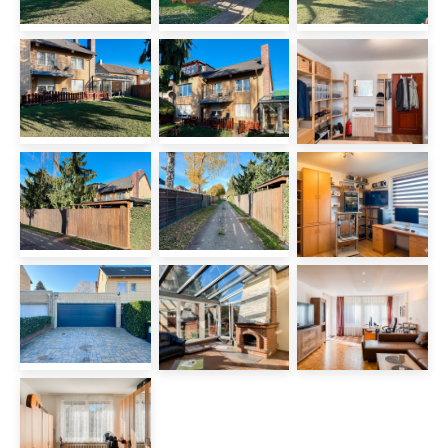
- Massivbauweise
- Baujahr 1970
- Kontinuierliche Sanierungen seit 2015
- 11-Zimmer
- Einbauküchen im EG und im OG
- Einbauküche im DG ist möglich,
Leitungen sind vorbereitet
- 4x Tageslichtbadezimmer
- 2x Gäste-WC
- Beheizter Wintergarten (ca. Bj. 2020)
mit Kamin