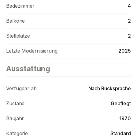
Badezimmer
4
- Fassadensanierung inkl. Dämmung
von 2017 bis 2020 (in drei Abschnitten)
Balkone
2
- Dachaufstockung und Dämmung im
Stellplätze
2
Jahr 2015
Letzte Modernisierung
2025
- Doppelgarage Bj. 2017
- Garagendach Bj. 2025
Ausstattung
- Elektrisches Garagentor
Verfügbar ab
Nach Rücksprache
- 3x Pkw-Außenstellplatz
Zustand
Gepflegt
- Unterkellert (teilweise verschlossen)
Baujahr
1970
- Gartenhaus
Kategorie
Standard
- Alter Baumbestand