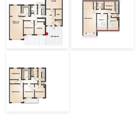
Sonstiges
Besichtigungstermine und
Verhandlungen sind ausschließlich über
uns zu führen. Bitte bewahren Sie die
Privatsphäre und sehen Sie vom
Betreten des Grundstücks ohne
Begleitung unseres Immobilienmaklers
ab.
Haben Sie ein Haus oder eine Wohnung
zu verkaufen oder zu vermieten? Wir
beraten Sie gern. Besuchen Sie uns in
unserem Immobilienbüro in der
Podbielskistraße 282 in 30655
Hannover.
Sie erreichen uns außerdem per Mail
unter info@burow-lutz.de oder per