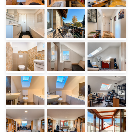
Küchenanschlüsse vorhanden.
Zusammen mit dem vorhandenen
Wannenbad und zweieinhalb Zimmern,
darunter ein großer Raum mit Loggia,
können Sie hier mit geringem Aufwand
einen zusätzlichen Wohnbereich
schaffen.
Ob großzügiges
Mehrgenerationenhaus,
Familienwohnsitz oder die Kombination
aus Wohnen und Vermieten, dieses
Haus überzeugt durch seine vielfältigen
Nutzungsmöglichkeiten und die
gelungene Verbindung aus Raum,
Komfort und Flexibilität in beliebter Lage
von Hannover-Misburg.
Gerne stellen wir Ihnen bei Interesse
weiterführende Unterlagen zur