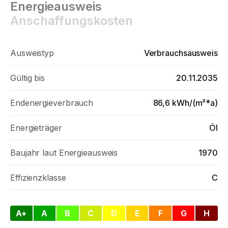
Energieausweis
Telefon unter 0511 554 774 80.
Anschaffungskosten
Ausweistyp
Verbrauchsausweis
Gültig bis
20.11.2035
Endenergieverbrauch
86,6 kWh/(m²*a)
Energieträger
Öl
Baujahr laut Energieausweis
1970
Effizienzklasse
C
A+
A
B
C
D
E
F
G
H