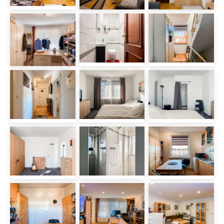
Waschküche. Von der letzteren
erreichen Sie den lichtdurchfluteten
Wintergarten, ausgestattet mit
elektrischer Beschattung und Kamin,
ein stimmungsvolles Highlight,
besonders in der kälteren Jahreszeit.
Zudem besteht ein direkter Zugang zur
Terrasse und in den Garten. Das Haus
verfügt im Erdgeschoss über
Außenjalousien.
Im 1. Obergeschoss stehen Ihnen eine
weitere Küche, vier Schlafzimmer, ein
Tageslicht-Wannenbad, ein Gäste-WC,
ein Abstellraum sowie ein Balkon zur
Verfügung. Diese Etage eignet sich
somit hervorragend als eigenständige
Wohneinheit.
Im Dachgeschoss sind bereits