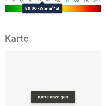
0
25
50
75
100
125
150
175
200
225
>250
86,60 kWh/(m²*a)
Karte
Karte anzeigen