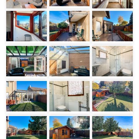
Verfügung. Überzeugen Sie sich bei
einer Besichtigung selbst von den
Vorzügen dieser besonderen Immobilie.
Wir freuen uns auf Ihre Anfrage.
Kosten
Kaufpreis:
870.000 €
Provisionspflichtig: Ja
Käuferprovision:
2,142 % v. Kaufpreis (inkl. ges. MwSt.)
Ausstattung
- Doppelhaushälfte