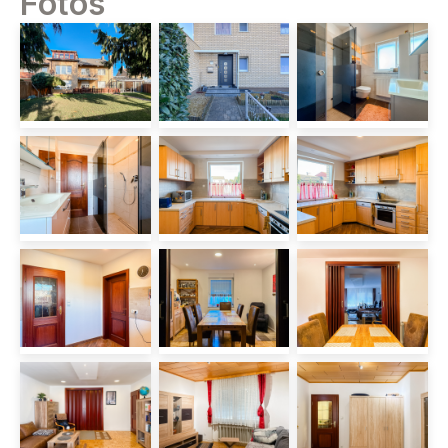
Fotos
zwischen 2015 und 2025 laufend,
aufwendig saniert und präsentiert sich
heute in einem modernen, sehr
gepflegten Zustand. Dadurch eignet es
sich ideal für Familien,
Mehrgenerationenwohnen oder flexible
Wohnkonzepte.
Im Erdgeschoss erwarten Sie eine
gemütliche Küche, ein großzügiges
Wohnzimmer, ein Esszimmer, zwei
Schlafzimmer sowie ein Tageslicht-
Duschbad. Vom Wohnzimmer gelangen
Sie direkt auf die sonnige, mit
Bambusholz gestaltete Terrasse.
Ebenfalls auf dieser Ebene befinden
sich der Heizungsraum,
Heizöllagerraum, die Doppelgarage, ein
weiteres Duschbad sowie die